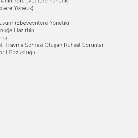
anın Yolu (Velilere Yönelik)
ilere Yönelik)
sun? (Ebeveynlere Yönelik)
liğe Hazırlık)
vma
l Travma Sonrası Oluşan Ruhsal Sorunlar
ar I Bozukluğu