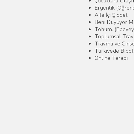
Çocuklara Ulaşm
Ergenlik (Öğrenc
Aile İçi Şiddet
Beni Duyuyor Mu
Tohum...(Ebeveyn
Toplumsal Tra
Travma ve Cinse
Türkiye’de Bipol
Online Terapi