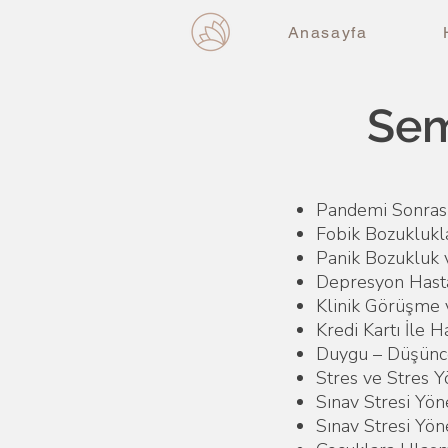
Anasayfa
Sem
Pandemi Sonrası
Fobik Bozuklukl
Panik Bozukluk 
Depresyon Hasta
Klinik Görüşme
Kredi Kartı İle 
Duygu – Düşünce
Stres ve Stres Y
Sınav Stresi Yön
Sınav Stresi Yön