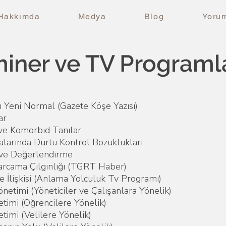
Hakkımda
Medya
Blog
Yorum
iner ve TV Programl
 Yeni Normal (Gazete Köşe Yazısı)
ar
ve Komorbid Tanılar
larında Dürtü Kontrol Bozuklukları
 ve Değerlendirme
Harcama Çılgınlığı (TGRT Haber)
 İlişkisi (Anlama Yolculuk Tv Programı)
önetimi (Yöneticiler ve Çalışanlara Yönelik)
etimi (Öğrencilere Yönelik)
etimi (Velilere Yönelik)