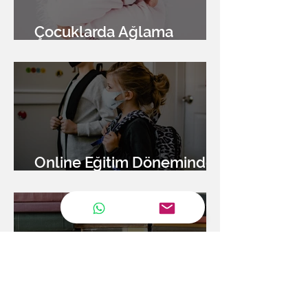
Çocuklarda Ağlama
Davranışı
Online Eğitim Döneminde
Ebeveynler