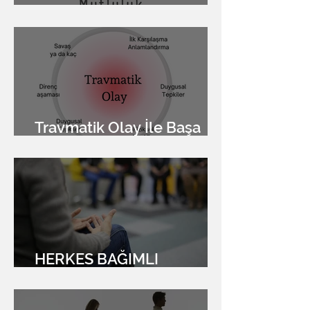
Acıyı Yok Etme Düğmesi
Travmatik Olay İle Başa
Çıkma
HERKES BAĞIMLI
OLABİLİR