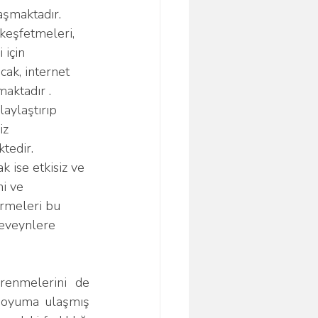
aşmaktadır. 
 keşfetmeleri, 
için 
ak, internet 
aktadır . 
aylaştırıp 
iz 
tedir. 
 ise etkisiz ve 
ni ve 
irmeleri bu 
beveynlere 
doyuma ulaşmış 