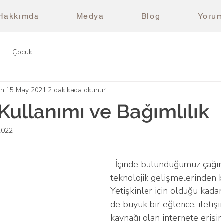
Hakkımda
Medya
Blog
Yorum
Çocuk
ın
15 May 2021
2 dakikada okunur
Kullanımı ve Bağımlılık
2022
ldız
  İçinde bulunduğumuz çağın en önemli 
teknolojik gelişmelerinden bi
Yetişkinler için olduğu kadar
de büyük bir eğlence, iletiş
kaynağı olan internete erişi