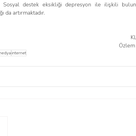
Sosyal destek eksikliği depresyon ile ilişkili bulunm
ğı da artırmaktadır.
K
Özlem
medya
internet