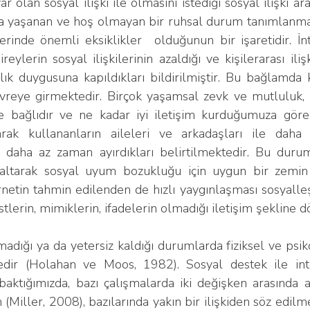
r olan sosyal ilişki ile olmasını istediği sosyal ilişki aras
 yaşanan ve hoş olmayan bir ruhsal durum tanımlanmakta
lerinde önemli eksiklikler  olduğunun bir işaretidir. İn
eylerin sosyal ilişkilerinin azaldığı ve kişilerarası iliş
lık duygusuna kapıldıkları bildirilmiştir. Bu bağlamda kiş
vreye girmektedir. Birçok yaşamsal zevk ve mutluluk, d
ere bağlıdır ve ne kadar iyi iletişim kurduğumuza göre
rak kullananların aileleri ve arkadaşları ile daha 
a daha az zaman ayırdıkları belirtilmektedir. Bu duru
daraltarak sosyal uyum bozukluğu için uygun bir zemin 
ernetin tahmin edilenden de hızlı yaygınlaşması sosyal
jestlerin, mimiklerin, ifadelerin olmadığı iletişim şekline
edir (Holahan ve Moos, 1982). Sosyal destek ile inte
 baktığımızda, bazı çalışmalarda iki değişken arasında an
n (Miller, 2008), bazılarında yakın bir ilişkiden söz edilme