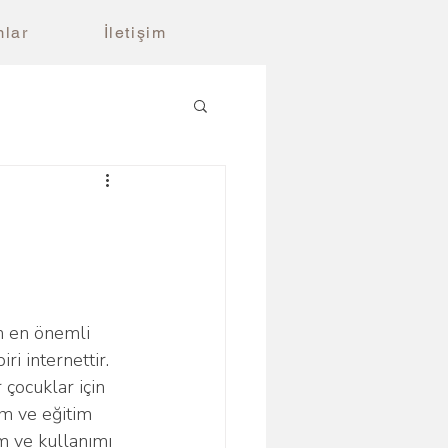
lar
İletişim
ri internettir. 
 çocuklar için 
im ve eğitim 
m ve kullanımı 