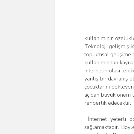
kullanımının özellikl
Teknoloji, gelişmişli
toplumsal gelişime o
kullanımından kaynak
İnternetin olası tehl
yanlış bir davranış ol
çocuklarını bekleyen
açıdan büyük önem ta
rehberlik edecektir.
 İnternet yeterli dozajda kullanıldığı takdirde çocukların araştırırken öğrenmelerini de 
sağlamaktadır. Böyl