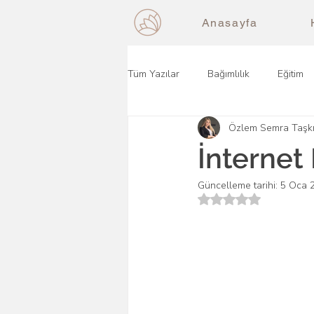
Anasayfa
Tüm Yazılar
Bağımlılık
Eğitim
Özlem Semra Taşk
İnternet 
Güncelleme tarihi:
5 Oca 
5 üzerinden NaN yı