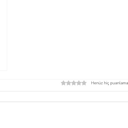
5 üzerinden 0 yıldız
Henüz hiç puanlama