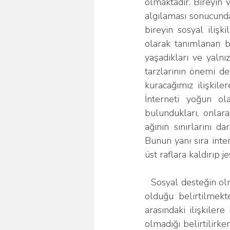
olmaktadır. Bireyin va
algılaması sonucunda
bireyin sosyal ilişki
olarak tanımlanan bir
yaşadıkları ve yalnız
tarzlarının önemi de
kuracağımız ilişkil
İnterneti yoğun ola
bulundukları, onlar
ağının sınırlarını 
Bunun yanı sıra int
üst raflara kaldırıp 
  Sosyal desteğin olmadığı ya da yetersiz kaldığı durumlarda fiziksel ve psikolojik sıkıntıların 
olduğu belirtilmekt
arasındaki ilişkilere
olmadığı belirtilirke