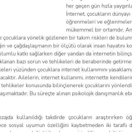
her geçen gün hızla yaygınl
İnternet, çocukların dünyayı
öğrenmeleri ve eğlenmeleri 
mükemmel bir ortamdır. Anc
e çocuklara yönelik gözlenen bir takım riskleri de bulunm
ğin ve çağdaşlaşmanın bir ölçütü olarak insan hayatını kol
lumlu katkı sağlarken diğer yandan da internetin bilinçs
lanan bazı sorun ve tehlikeleri de beraberinde getirmek
ikeleri yüzünden çocuklara internet kullanımını yasaklamak
acaktır. Ailelerin, internet kullanımı, internette kendileri
 tehlikeler konusunda bilinçlenerek çocuklarını yönlend
şımaktadır. Bu süreçte alınan psikolojik danışmanlık e
ece sosyal uyumun özelliğini kaybetmeden iki taraflı 