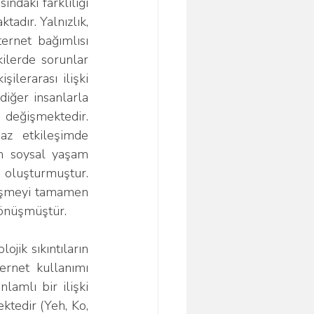
ındaki farklılığı 
dır. Yalnızlık, 
ternet bağımlısı 
kilerde sorunlar 
ilerarası ilişki 
iğer insanlarla 
 değişmektedir. 
az etkileşimde 
m soysal yaşam 
oluşturmuştur. 
leşmeyi tamamen 
 dönüşmüştür. 
rnet kullanımı 
lamlı bir ilişki 
ktedir (Yeh, Ko, 